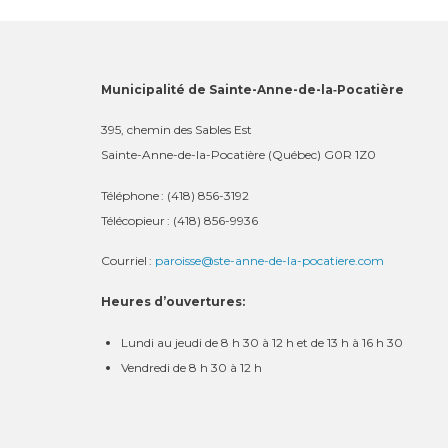
Municipalité de Sainte-Anne-de-la‑Pocatière
395, chemin des Sables Est
Sainte-Anne-de-la-Pocatière (Québec) G0R 1Z0
Téléphone : (418) 856-3192
Télécopieur : (418) 856-9936
Courriel :
paroisse@ste-anne-de-la-pocatiere.com
Heures d’ouvertures:
Lundi au jeudi de 8 h 30 à 12 h et de 13 h à 16 h 30
Vendredi de 8 h 30 à 12 h