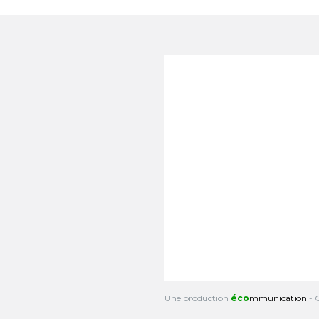
Une production
éco
mmunication
- 