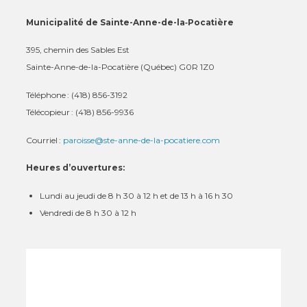
Municipalité de Sainte-Anne-de-la‑Pocatière
395, chemin des Sables Est
Sainte-Anne-de-la-Pocatière (Québec) G0R 1Z0
Téléphone : (418) 856-3192
Télécopieur : (418) 856-9936
Courriel :
paroisse@ste-anne-de-la-pocatiere.com
Heures d’ouvertures:
Lundi au jeudi de 8 h 30 à 12 h et de 13 h à 16 h 30
Vendredi de 8 h 30 à 12 h