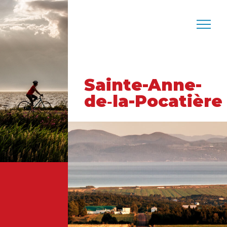
Sainte-Anne-
de‑la-Pocatière