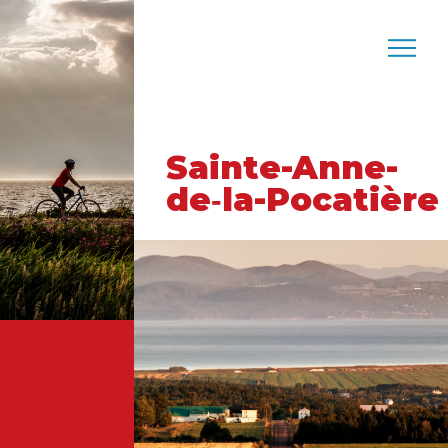
Sainte-Anne-
de‑la-Pocatière