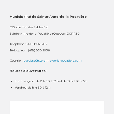
Municipalité de Sainte-Anne-de-la‑Pocatière
395, chemin des Sables Est
Sainte-Anne-de-la-Pocatière (Québec) G0R 1Z0
Téléphone : (418) 856-3192
Télécopieur : (418) 856-9936
Courriel :
paroisse@ste-anne-de-la-pocatiere.com
Heures d’ouvertures:
Lundi au jeudi de 8 h 30 à 12 h et de 13 h à 16 h 30
Vendredi de 8 h 30 à 12 h