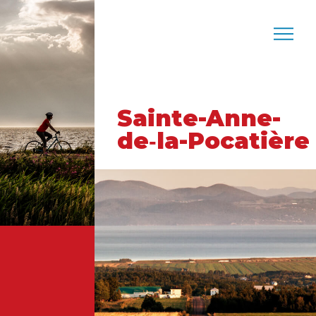
Sainte-Anne-
de‑la-Pocatière