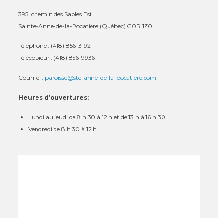
395, chemin des Sables Est
Sainte-Anne-de-la-Pocatière (Québec) G0R 1Z0
Téléphone : (418) 856-3192
Télécopieur : (418) 856-9936
Courriel :
paroisse@ste-anne-de-la-pocatiere.com
Heures d’ouvertures:
Lundi au jeudi de 8 h 30 à 12 h et de 13 h à 16 h 30
Vendredi de 8 h 30 à 12 h