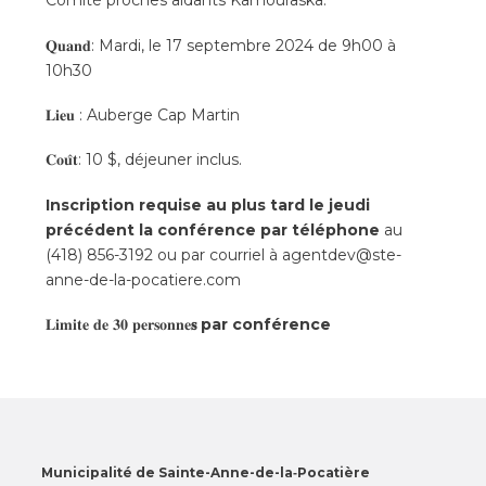
Comité proches aidants Kamouraska.
𝐐𝐮𝐚𝐧𝐝: Mardi, le 17 septembre 2024 de 9h00 à
10h30
𝐋𝐢𝐞𝐮 : Auberge Cap Martin
𝐂𝐨𝐮̂𝐭: 10 $, déjeuner inclus.
Inscription requise
au plus tard le jeudi
précédent la conférence par téléphone
au
(418) 856-3192 ou par courriel à agentdev@ste-
anne-de-la-pocatiere.com
𝐋𝐢𝐦𝐢𝐭𝐞 𝐝𝐞 𝟑𝟎 𝐩𝐞𝐫𝐬𝐨𝐧𝐧𝐞
𝐬 par conférence
Municipalité de Sainte-Anne-de-la‑Pocatière