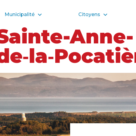
Municipalité
Citoyens
Sainte-Anne-
de‑la‑Pocatiè