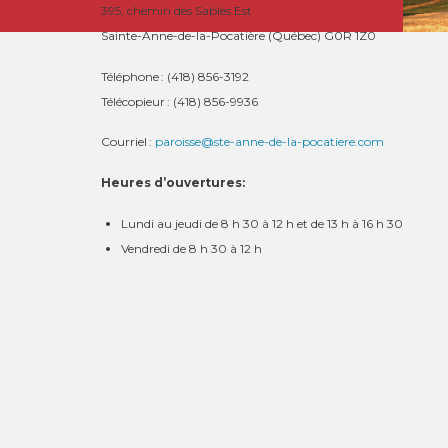
395, chemin des Sables Est
Sainte-Anne-de-la-Pocatière (Québec) G0R 1Z0
Téléphone : (418) 856-3192
Télécopieur : (418) 856-9936
Courriel :
paroisse@ste-anne-de-la-pocatiere.com
Heures d’ouvertures:
Lundi au jeudi de 8 h 30 à 12 h et de 13 h à 16 h 30
Vendredi de 8 h 30 à 12 h