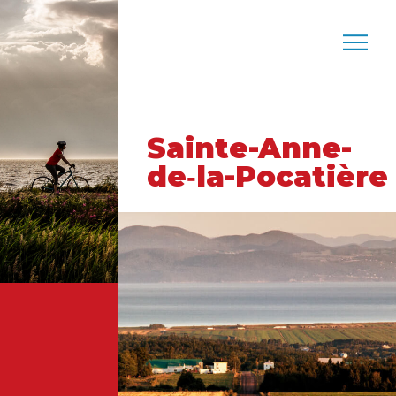
Sainte-Anne-
de‑la-Pocatière