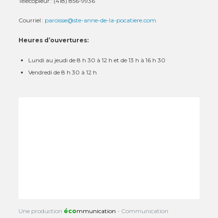
Télécopieur : (418) 856-9936
Courriel :
paroisse@ste-anne-de-la-pocatiere.com
Heures d’ouvertures:
Lundi au jeudi de 8 h 30 à 12 h et de 13 h à 16 h 30
Vendredi de 8 h 30 à 12 h
Une production
éco
mmunication
- Communication